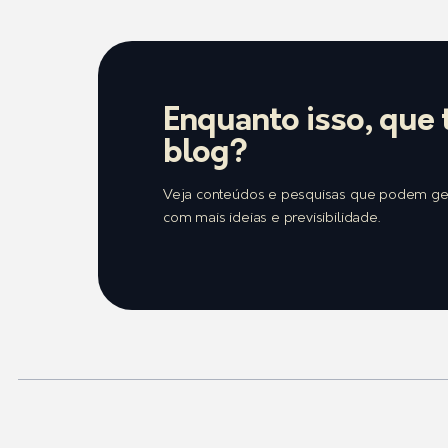
Enquanto isso, que 
blog?
Veja conteúdos e pesquisas que podem gera
com mais ideias e previsibilidade.