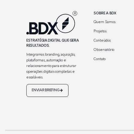
SOBRE A BDX
Quem Somos
Projetos
Conteúdos
ESTRATÉGIA DIGITAL QUE GERA
RESULTADOS.
Observatório
Integramos branding, aquisição,
Contato
plataformas, automação e
relacionamento para estruturar
operações digitais completas e
escaláveis.
ENVIAR BRIEFING