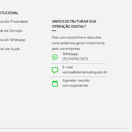
TITUCIONAL
VAMOS ESTRUTURAR SUA
icas de Privacidade
OPERAÇÃO DIGITAL?
do de Serviços
Fale com nosso time e descubra
ticas do Whatsapp
como podemos gerar crescimento
para sua empresa.
ral de Ajuda
Whatsapp
(11) 94740 7472
E-mail
vamos@bdxmarketing.com.br
Agendar reunião
com especialista