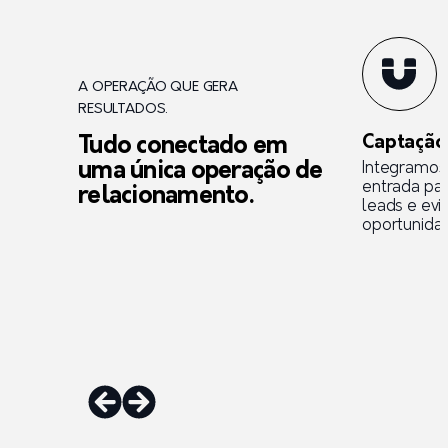
A OPERAÇÃO QUE GERA
RESULTADOS.
Captação
Tudo conectado em
uma única operação de
Integramos
entrada par
relacionamento.
leads e evi
oportunida