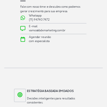
Fale com nosso time e descubra como podemos
gerar crescimento para sua empresa.
Whatsapp
(11) 94740 7472
E-mail
vamos@bdxmarketing.com.br
Agendar reunião
com especialista
ESTRATÉGIA BASEADA EM DADOS
Decisões inteligentes para resultados
consistentes.